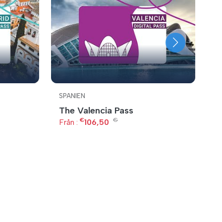
SPANIEN
S
The Valencia Pass
G
€
€
Från :
106,50
Fr