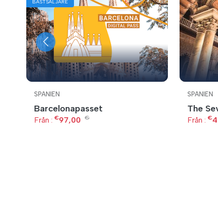
BÄSTSÄLJARE
SPANIEN
SPANIEN
Barcelonapasset
The Sev
€
€
€
Från :
97,00
Från :
4
 i