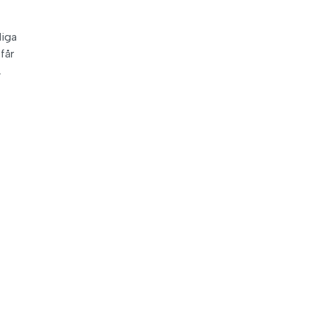
liga
får
.