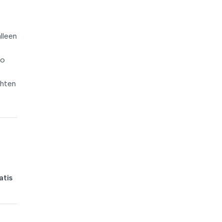
lleen
oo
chten
atis