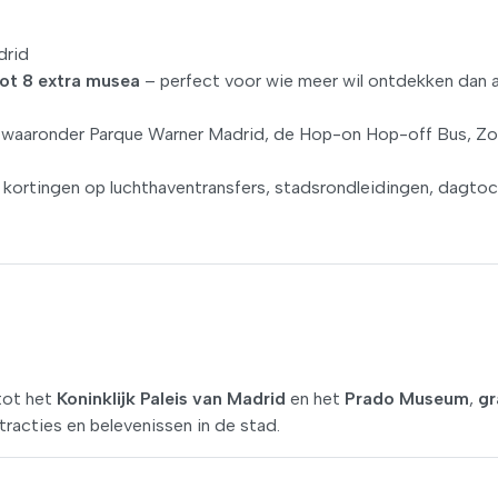
drid
tot 8 extra musea
– perfect voor wie meer wil ontdekken dan a
 waaronder Parque Warner Madrid, de Hop-on Hop-off Bus, Z
ie kortingen op luchthaventransfers, stadsrondleidingen, dagto
tot het
Koninklijk Paleis van Madrid
en het
Prado Museum
,
gr
racties en belevenissen in de stad.