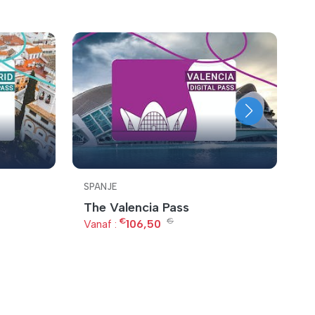
SPANJE
S
The Valencia Pass
D
€
€
Vanaf :
106,50
Va