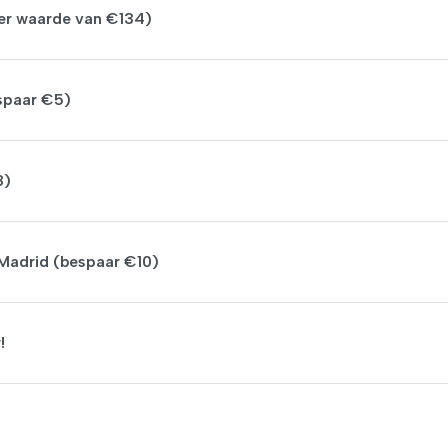
er waarde van €134)
spaar €5)
8)
 Madrid (bespaar €10)
!